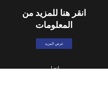
انقر هنا للمزيد من
المعلومات
عرض المزيد
اتصل
+ 86-20-3490-0437

info@eastonhk.com

مجمع نيوتن الصناعي ، رقم 80 ، طريق شينان السريع

ارشاد