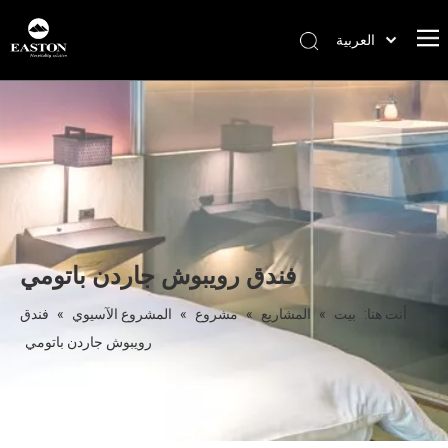
العربية
Português
Español
Pусский
Français
English
فندق رويبوش جاردن باتومي
أنت هنا:
بيت
»
المشاريع
»
مشروع
»
المشروع الآسيوي
»
فندق
رويبوش جاردن باتومي