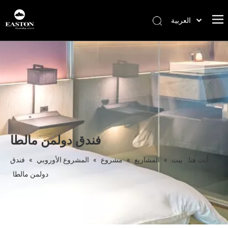
العربية
Português
Español
Pусский
Français
English
فندق دولمن مالطا
أنت هنا:
بيت
»
المشاريع
»
مشروع
»
المشروع الأوروبي
»
فندق
دولمن مالطا