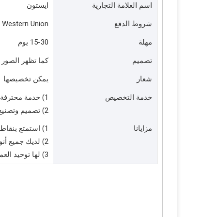
اسم العلامة التجارية
ايستون
شروط الدفع
، Western Union
مهلة
15-30 يوم
تصميم
كما تظهر الصور 
شعار
يمكن تخصيصها
خدمة التخصيص
1) خدمة محترفة محترفة STOP STOP SELTERALATY SERVICE
2) تصميم وتصنيع العديد من المنتجات التي تغطي غرفة النوم والحمام واللوبي الفندق
مزايانا
1) استمتع بنقاط القوة الشاملة الجيدة في بحث وتطوير الإنتاج
2) لديك جميع أنواع المنتجات الفعالة من حيث التكلفة وعالي الجودة
3) لها توحيد العملية