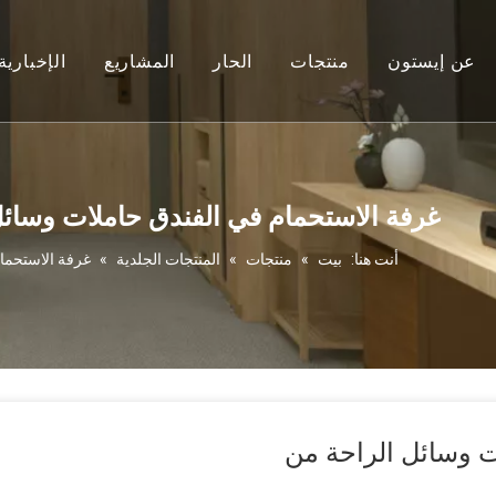
عن إيستون
منتجات
الحار
المشاريع
الإخبارية
ف الشركة
غلايات وصواني
أمريكا الشمالية PRJECT
خدمة
مجففات الشعر
مشروع أمريكا الجنوبية
الشهادات
مراكز الكي
مشروع أوروبي
غرفة الاستحمام في الفندق حاملات وسائل الراحة
المرايا
مشروع المحيط
أنت هنا:
بيت
»
منتجات
»
المنتجات الجلدية
»
غرفة الاستحمام ف
ميني بار
مشروع أفريقي
خزائن الغرفة
مشروع آسيوي
سلات القمامة
ت وسائل الراحة من
موازين