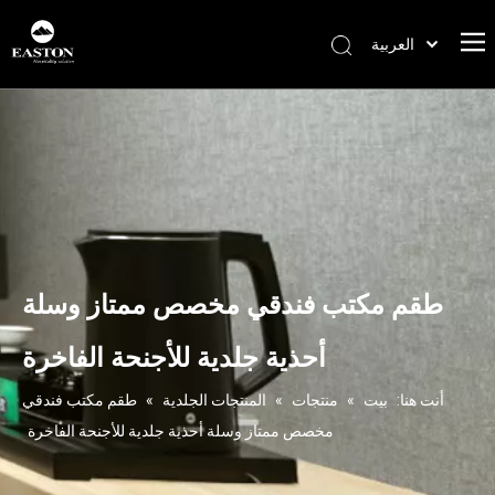
العربية
Português
Español
Pусский
Français
English
طقم مكتب فندقي مخصص ممتاز وسلة
أحذية جلدية للأجنحة الفاخرة
أنت هنا:
بيت
»
منتجات
»
المنتجات الجلدية
»
طقم مكتب فندقي
مخصص ممتاز وسلة أحذية جلدية للأجنحة الفاخرة