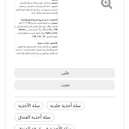
ايستون:
يتم اختيار جميع منتجاتنا من قبل الضيوف
أنفسهم ، لذلك كل منتج مناسب للفندق. من فضلك
أرسل لي استفسارك ، وسأرسل لك قائمة أسعار أفضل
وأكثرها سخونة لتصديرها إلى بلدك.
2) الضيف: ما هي شروط شروط الدفع والشحن؟
ايستون:
مدة الدفع الخاصة بنا: إيداع T / T 50 ٪ قبل
الإنتاج ، و 50 ٪ رصيد قبل الشحن لسعر العمل السابق ، و
FOB ، و C&F و CIF ، و L / C في البصر ، و Western
Union و PayPal مقابل أموال صغيرة. مصطلح الشحن:
العمل السابق ، FOB ، C&F ، CIF.
3) الضيف: هل أنت مصنع؟
ايستون:
شركتنا هي شركة تجارية ومصنع. مع التطوير
السريع للأعمال في السنوات العشر الماضية ، بدأ مقرنا
في التطور مع الموردين ذوي الجودة العالية والاستثمار
في تطوير وبحوث خطوط الإنتاج الجديدة في المصنع.
نحن كلنا من التجار والمنتجين.
4) الضيف: هل يمكنني شراء كمية صغيرة؟
ايستون:
بالطبع. هناك الكثير من المنتجات. يشتري الكثير
على:
من العملاء بعض المنتجات الأخرى والكمية صغيرة. نحن
أحرار في مساعدة الضيوف على إجراء توضيح في
مستودعنا ، ولكن إذا كانت الكمية كبيرة ، فإن المورد
الآخر الذي يحتاج إلى تحمل التكلفة المحلية المقابلة
تحت:
FOB.
سلة أحذية جلدية
سلة الأحذية
سلة أحذية الفندق
سلة الأحذية في غرفة الفندق