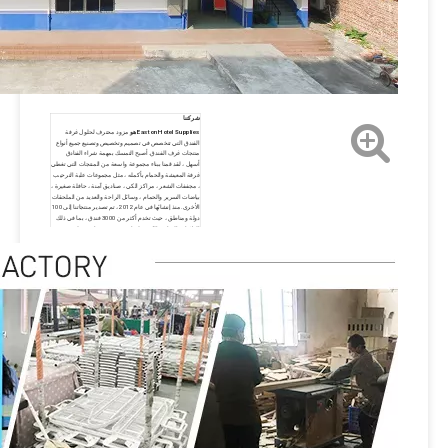
شركتنا
Easton Hotel Supplies هو
مزود محترف لحلول غرفة
الفندق التي تتخصص في تصميم وتخصيص وتصنيع جميع أنواع
منتجات غرف الفندق. أصبح التمسك بمهمة شراء الفنادق
أسهل ، لقد قمنا ببناء مجموعة واسعة من المنتجات التي تغطي
غرفة المعيشة والحمام بأكمله ، مثل مجموعات علبة الترحيب
، مجففات الشعر ، مراكز الكي ، صناديق آمنة ، حافلة صغيرة ،
بياضات السرير والحمام ، وسائل الراحة والعديد من الملحقات
الأخرى. منذ إنشائها في عام 2012 ، تم تصدير منتجاتنا إلى 100
دولة ومناطق ، حيث تخدم أكثر من 3000 فندق ، بما في ذلك
العلامات التجارية الكبرى لسانت ريجيس ، هات ، هيلتون ،
شيراتون ، ويستن ، ماريوت ، ويندهام ، ويندهام ، واتقمنا إلى
أن نتعامل مع العلامة التجارية المعروفة ، ونتمنى أن نكون
معروفة من العلامة التجارية ، ونتمنى أن نكون معروفة من
العلامة التجارية ، ونتمنى أن نكون معروفة من العلامات
التجارية للعلامة التجارية. الخدمات لأكثر من 10000 فندق في
جميع أنحاء العالم بحلول عام 2030. كانت Easton دائمًا تحمل
فلسفة الأشخاص الموجودين نحو الأشخاص والمنتجات والجودة
والخدمة أولاً. سنستمر في الابتكار ، والتقدم إلى الأمام ونبذل
جهودًا لا يتجزأ لتزويد عملائنا بمنتجات أفضل وخدمات ممتازة.