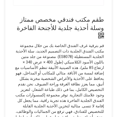
طقم مكتب فندقي مخصص ممتاز
وسلة أحذية جلدية للأجنحة الفاخرة
قم بترقية غرف الفندق الخاصة بك من خلال مجموعة
مكتب الفندق الجلدية ذات التصميم الجديد، سلة الأحذية
الجلدية المستطيلة (ES8078). مصنوعة من جلد متين
باللون الأسود الكلاسيكي (طول 400 × عرض 340 ×
ارتفاع 85 ملم)، هذه الصينية الأنيقة تنظم الأساسيات مع
إضافة لمسة من الأناقة. مثالي للمكاتب أو المداخل، فهو
يحافظ على الأحذية والأغراض الشخصية مخزنة بشكل
أنيق، مما يعزز نظافة الغرفة وراحة الضيوف. نحن نقدم
التخصيص الكامل، بما في ذلك طباعة الشعار، لتعزيز
وجود علامتك التجارية. توفر مجموعة إكسسوارات مكتب
الفندق الجلدية الفاخرة هذه تجربة راقية، مما يجعل كل
إقامة لا تنسى. مثالية لتخزين الأحذية الجلدية القابلة
للتخصيص للفنادق، فهي ترفع من الجماليات والوظائف،