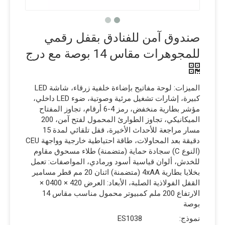
صندوق آمن للفنادق بقفل رقمي
للمجوهرات مقاس 14 بوصة مع درج
الميزات: لوحة مفاتيح بإضاءة خلفية زرقاء، شاشة LED
كبيرة، إشارات تشغيل مرئية وصوتية، ضوء LED داخلي،
مؤشر بطارية منخفض، رمز 4-6 أرقام، تجاوز المفتاح
الميكانيكي، تجاوز الطوارئ المحمول لفتح آمن، 200
مسار مراجعة للأحداث الأخيرة، قفل تلقائي لمدة 15
دقيقة بعد المحاولات، طاقة احتياطية خارجية وواجهة CEU
(النوع C) سجادة حماية (متضمنة) طلاء مسحوق مقاوم
للخدش، ألوان قياسية أسود ورمادي، المواصفات: تعمل
بخلايا بطارية 4xAA (متضمنة) اثنان 20 مم قطر مسامير
القفل الفولاذية الصلبة، الأبعاد: العرض 420 × 0400 ×
الارتفاع 200 ملم كمبيوتر محمول مناسب مقاس 14
بوصة
نموذج:
ES1038