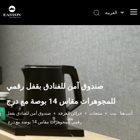
العربية
Português
Español
Pусский
Français
English
صندوق آمن للفنادق بقفل رقمي
للمجوهرات مقاس 14 بوصة مع درج
أنت هنا:
بيت
»
منتجات
»
خزائن الغرفة
»
صندوق آمن للفنادق بقفل
رقمي للمجوهرات مقاس 14 بوصة مع درج