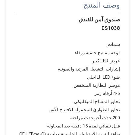
وصف المنتج
صندوق آمن للفندق
ES1038
سمات:
لوحة مفاتيح خلفية زرقاء
عرض LED كبير
إشارات التشغيل المرئية والصوتية
ضوء LED الداخلي
مؤشر البطارية المنخفض
4-6 أرقام رمز
تجاوز المفتاح الميكانيكي
تجاوز الطوارئ المحمولة للافتتاح الآمن
200 حدث آخر حدث مراجعة
قفل تلقائي لمدة 15 دقيقة بعد المحاولة
طاقة النسخ الاحتياطي الخارجية وواجهة CEU (Type-C)