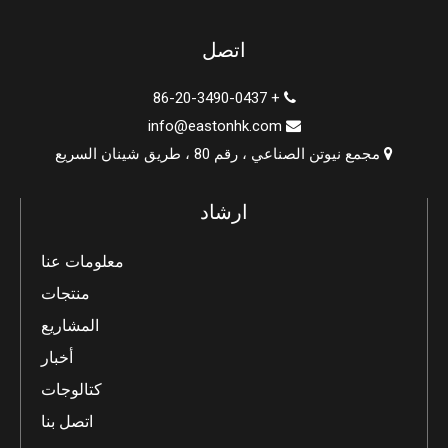
اتصل
+ 86-20-3490-0437

info@eastonhk.com

مجمع نيوتن الصناعي ، رقم 80 ، طريق شينان السريع

ارشاد
معلومات عنا
منتجات
المشاريع
أخبار
كتالوجات
اتصل بنا