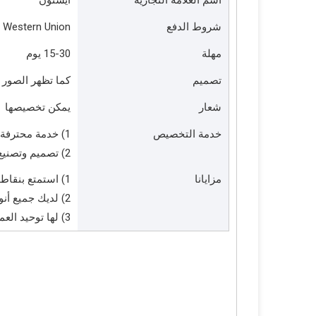
اسم العلامة التجارية
ايستون
شروط الدفع
، Western Union
مهلة
15-30 يوم
تصميم
كما تظهر الصور 
شعار
يمكن تخصيصها
خدمة التخصيص
1) خدمة محترفة محترفة STOP STOP SELTERALATY SERVICE
2) تصميم وتصنيع العديد من المنتجات التي تغطي غرفة النوم والحمام واللوبي الفندق
مزايانا
1) استمتع بنقاط القوة الشاملة الجيدة في بحث وتطوير الإنتاج
2) لديك جميع أنواع المنتجات الفعالة من حيث التكلفة وعالي الجودة
3) لها توحيد العملية