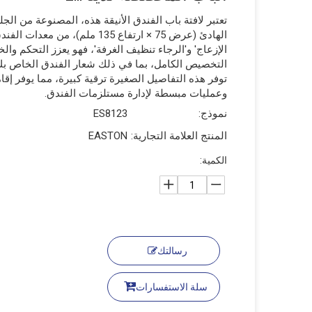
تعتبر لافتة باب الفندق الأنيقة هذه، المصنوعة من الجلد
الهادئ (عرض 75 × ارتفاع 135 ملم)،
الإزعاج' و'الرجاء تنظيف الغرفة'، فهو يعزز التحكم و
التخصيص الكامل، بما في ذلك شعار الفندق الخاص بك، ل
توفر هذه التفاصيل الصغيرة ترقية كبيرة، مما يوفر إ
وعمليات مبسطة لإدارة مستلزمات الفندق.
نموذج:
ES8123
المنتج العلامة التجارية:
EASTON
الكمية:
رسالتك
سلة الاستفسارات